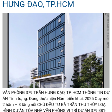
HƯNG ĐẠO, TP.HCM
VĂN PHÒNG 379 TRẦN HƯNG ĐẠO, TP. HCM THÔNG TIN DỰ
ÁN Tình trạng: Đang thực hiện Năm triển khai: 2025 Quy mô:
2 hầm – 8 tầng nổi CHỦ ĐẦU TƯ BÀ TRẦN THU THỦY LOẠI
HÌNH DỰ ÁN TÒA NHÀ VĂN PHÒNG VỊ TRÍ DỰ ÁN 379-381-