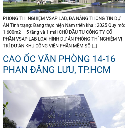
PHÒNG THÍ NGHIỆM VSAP LAB, ĐÀ NẴNG THÔNG TIN DỰ
ÁN Tình trạng: Đang thực hiện Năm triển khai: 2025 Quy mô:
1.600m2 – 5 tầng và 1 mái CHỦ ĐẦU TƯ CÔNG TY CỔ
PHẦN VSAP LAB LOẠI HÌNH DỰ ÁN PHÒNG THÍ NGHIỆM VỊ
TRÍ DỰ ÁN KHU CÔNG VIÊN PHẦN MỀM SỐ […]
CAO ỐC VĂN PHÒNG 14-16
PHAN ĐĂNG LƯU, TP.HCM