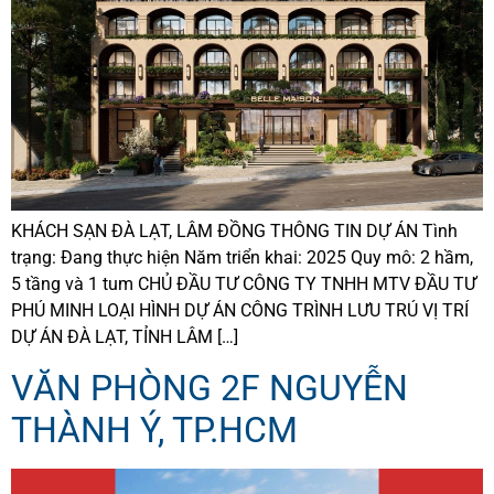
KHÁCH SẠN ĐÀ LẠT, LÂM ĐỒNG THÔNG TIN DỰ ÁN Tình
trạng: Đang thực hiện Năm triển khai: 2025 Quy mô: 2 hầm,
5 tầng và 1 tum CHỦ ĐẦU TƯ CÔNG TY TNHH MTV ĐẦU TƯ
PHÚ MINH LOẠI HÌNH DỰ ÁN CÔNG TRÌNH LƯU TRÚ VỊ TRÍ
DỰ ÁN ĐÀ LẠT, TỈNH LÂM […]
VĂN PHÒNG 2F NGUYỄN
THÀNH Ý, TP.HCM