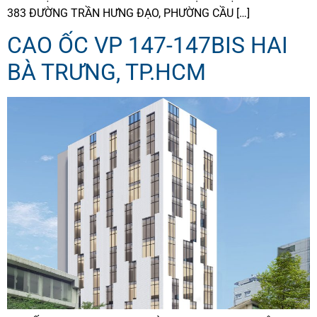
383 ĐƯỜNG TRẦN HƯNG ĐẠO, PHƯỜNG CẦU […]
CAO ỐC VP 147-147BIS HAI
BÀ TRƯNG, TP.HCM