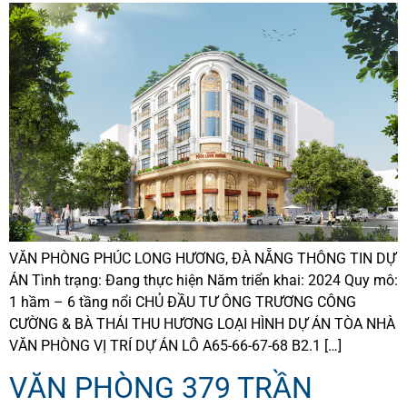
VĂN PHÒNG PHÚC LONG HƯƠNG, ĐÀ NẴNG THÔNG TIN DỰ
ÁN Tình trạng: Đang thực hiện Năm triển khai: 2024 Quy mô:
1 hầm – 6 tầng nổi CHỦ ĐẦU TƯ ÔNG TRƯƠNG CÔNG
CƯỜNG & BÀ THÁI THU HƯƠNG LOẠI HÌNH DỰ ÁN TÒA NHÀ
VĂN PHÒNG VỊ TRÍ DỰ ÁN LÔ A65-66-67-68 B2.1 […]
VĂN PHÒNG 379 TRẦN