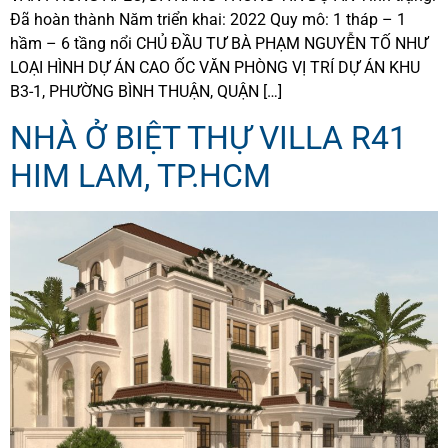
Đã hoàn thành Năm triển khai: 2022 Quy mô: 1 tháp – 1
hầm – 6 tầng nổi CHỦ ĐẦU TƯ BÀ PHẠM NGUYỄN TỐ NHƯ
LOẠI HÌNH DỰ ÁN CAO ỐC VĂN PHÒNG VỊ TRÍ DỰ ÁN KHU
B3-1, PHƯỜNG BÌNH THUẬN, QUẬN […]
NHÀ Ở BIỆT THỰ VILLA R41
HIM LAM, TP.HCM