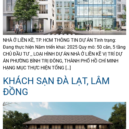
NHÀ Ở LIỀN KỀ, TP. HCM THÔNG TIN DỰ ÁN Tình trạng:
Đang thực hiện Năm triển khai: 2025 Quy mô: 50 căn, 5 tầng
CHỦ ĐẦU TƯ _ LOẠI HÌNH DỰ ÁN NHÀ Ở LIỀN KỀ VỊ TRÍ DỰ
ÁN PHƯỜNG BÌNH TRỊ ĐÔNG, THÀNH PHỐ HỒ CHÍ MINH
HẠNG MỤC THỰC HIỆN TỔNG […]
KHÁCH SẠN ĐÀ LẠT, LÂM
ĐỒNG