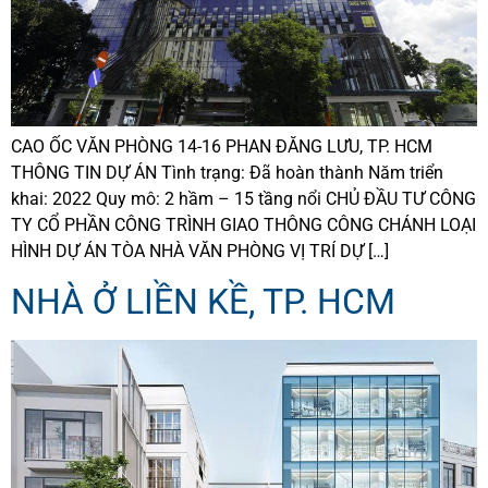
CAO ỐC VĂN PHÒNG 14-16 PHAN ĐĂNG LƯU, TP. HCM
THÔNG TIN DỰ ÁN Tình trạng: Đã hoàn thành Năm triển
khai: 2022 Quy mô: 2 hầm – 15 tầng nổi CHỦ ĐẦU TƯ CÔNG
TY CỔ PHẦN CÔNG TRÌNH GIAO THÔNG CÔNG CHÁNH LOẠI
HÌNH DỰ ÁN TÒA NHÀ VĂN PHÒNG VỊ TRÍ DỰ […]
NHÀ Ở LIỀN KỀ, TP. HCM