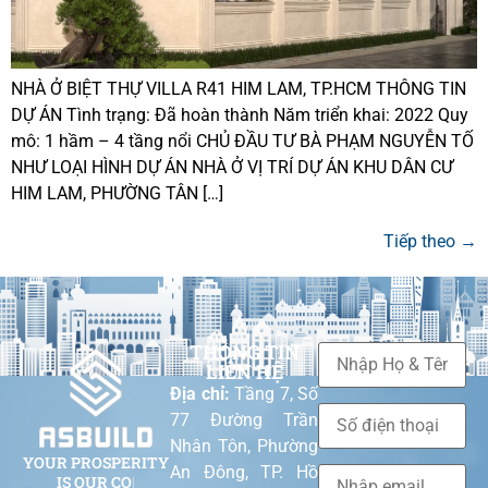
NHÀ Ở BIỆT THỰ VILLA R41 HIM LAM, TP.HCM THÔNG TIN
DỰ ÁN Tình trạng: Đã hoàn thành Năm triển khai: 2022 Quy
mô: 1 hầm – 4 tầng nổi CHỦ ĐẦU TƯ BÀ PHẠM NGUYỄN TỐ
NHƯ LOẠI HÌNH DỰ ÁN NHÀ Ở VỊ TRÍ DỰ ÁN KHU DÂN CƯ
HIM LAM, PHƯỜNG TÂN […]
Tiếp theo
→
THÔNG TIN
LIÊN HỆ
Địa chỉ:
Tầng 7, Số
77 Đường Trần
Nhân Tôn, Phường
YOUR PROSPER
|
An Đông, TP. Hồ