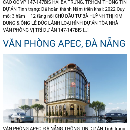
CAO ỐC VP 147-147BIS HAI BÀ TRƯNG, TP.HCM THÔNG TIN
DỰ ÁN Tình trạng: Đã hoàn thành Năm triển khai: 2022 Quy
mô: 3 hầm – 12 tầng nổi CHỦ ĐẦU TƯ BÀ HUỲNH THỊ KIM
DUNG & ÔNG LÊ ĐỨC LÁNH LOẠI HÌNH DỰ ÁN TÒA NHÀ
VĂN PHÒNG VỊ TRÍ DỰ ÁN 147-147BIS […]
VĂN PHÒNG APEC, ĐÀ NẴNG
VĂN PHÒNG APEC, ĐÀ NẴNG THÔNG TIN DỰ ÁN Tình trạng: