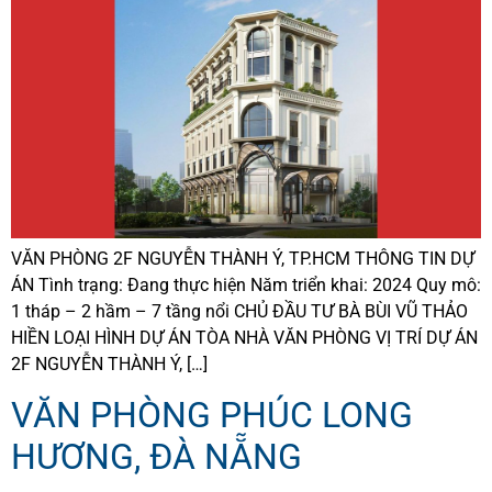
VĂN PHÒNG 2F NGUYỄN THÀNH Ý, TP.HCM THÔNG TIN DỰ
ÁN Tình trạng: Đang thực hiện Năm triển khai: 2024 Quy mô:
1 tháp – 2 hầm – 7 tầng nổi CHỦ ĐẦU TƯ BÀ BÙI VŨ THẢO
HIỀN LOẠI HÌNH DỰ ÁN TÒA NHÀ VĂN PHÒNG VỊ TRÍ DỰ ÁN
2F NGUYỄN THÀNH Ý, […]
VĂN PHÒNG PHÚC LONG
HƯƠNG, ĐÀ NẴNG