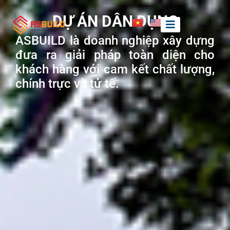
DỰ ÁN DÂN DỤNG
ASBUILD là doanh nghiệp xây dựng
đưa ra giải pháp toàn diện cho
khách hàng với cam kết chất lượng,
chính trực và tử tế.